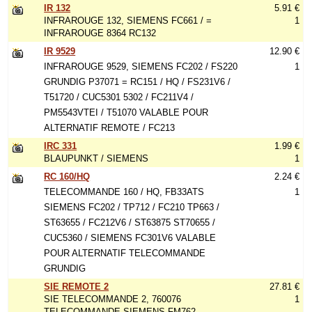
IR 132
5.91 €
INFRAROUGE 132, SIEMENS FC661 / =
1
INFRAROUGE 8364 RC132
IR 9529
12.90 €
INFRAROUGE 9529, SIEMENS FC202 / FS220
1
GRUNDIG P37071 = RC151 / HQ / FS231V6 /
T51720 / CUC5301 5302 / FC211V4 /
PM5543VTEI / T51070 VALABLE POUR
ALTERNATIF REMOTE / FC213
IRC 331
1.99 €
BLAUPUNKT / SIEMENS
1
RC 160/HQ
2.24 €
TELECOMMANDE 160 / HQ, FB33ATS
1
SIEMENS FC202 / TP712 / FC210 TP663 /
ST63655 / FC212V6 / ST63875 ST70655 /
CUC5360 / SIEMENS FC301V6 VALABLE
POUR ALTERNATIF TELECOMMANDE
GRUNDIG
SIE REMOTE 2
27.81 €
SIE TELECOMMANDE 2, 760076
1
TELECOMMANDE SIEMENS FM762