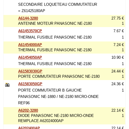
SECONDAIRE LOQUETEAU COMMUTATEUR
= Z61425180AP
A6144-3280
27.75 €
ANTENNE MOTEUR PANASONIC NE-2180
1
A61453570CP
7.67 €
THERMAL FUSIBLE PANASONIC NE-2180
1
A61454000AP
7.24 €
THERMAL FUSIBLE PANASONIC NE-2180
1
A61454050AP
10.90 €
THERMAL FUSIBLE PANASONIC NE-2180
1
A61583030GP
24.44 €
PORTE COMMUTATEUR PANASONIC NE-2180
1
A61583050GP
24.36 €
PORTE COMMUTATEUR B GAUCHE
1
PANASONIC NE-1880 / NE-2180 MICRO-ONDE
REF96
A6202-3280
22.14 €
DIODE PANASONIC NE-2180 MICRO-ONDE
1
REMPLACE A62024000AP
A6202400AP
22.14 €