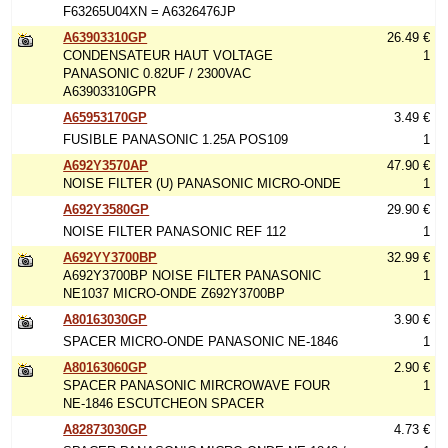
F63265U04XN = A6326476JP
A63903310GP
26.49 €
CONDENSATEUR HAUT VOLTAGE
1
PANASONIC 0.82UF / 2300VAC
A63903310GPR
A65953170GP
3.49 €
FUSIBLE PANASONIC 1.25A POS109
1
A692Y3570AP
47.90 €
NOISE FILTER (U) PANASONIC MICRO-ONDE
1
A692Y3580GP
29.90 €
NOISE FILTER PANASONIC REF 112
1
A692YY3700BP
32.99 €
A692Y3700BP NOISE FILTER PANASONIC
1
NE1037 MICRO-ONDE Z692Y3700BP
A80163030GP
3.90 €
SPACER MICRO-ONDE PANASONIC NE-1846
1
A80163060GP
2.90 €
SPACER PANASONIC MIRCROWAVE FOUR
1
NE-1846 ESCUTCHEON SPACER
A82873030GP
4.73 €