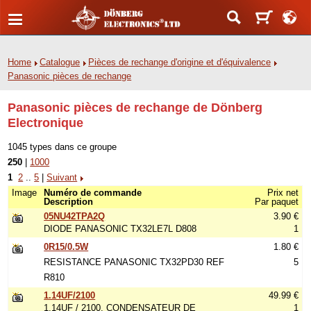
Home
Catalogue
Pièces de rechange d'origine et d'équivalence
Panasonic pièces de rechange
Panasonic pièces de rechange de Dönberg
Electronique
1045 types dans ce groupe
250
|
1000
1
2
..
5
|
Suivant
Image
Numéro de commande
Prix net
Description
Par paquet
05NU42TPA2Q
3.90 €
DIODE PANASONIC TX32LE7L D808
1
0R15/0.5W
1.80 €
RESISTANCE PANASONIC TX32PD30 REF
5
R810
1.14UF/2100
49.99 €
1.14UF / 2100, CONDENSATEUR DE
1