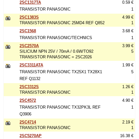
2SC1317TA
0.59 €
TRANSISTOR PANASONIC
1
2SC1383S
4.99 €
TRANSISTOR PANASONIC 25MD4 REF Q852
1
2SC1568
3.68 €
TRANSISTOR PANASONIC/TECHNICS
1
2SC2570A
3.99 €
SILICIUM NPN 25V / 70mA / 0.6W/TO92
5
TRANSISTOR PANASONIC = 2SC2026
2SC3311ATA
1.99 €
TRANSISTOR PANASONIC TX25X1 TX28X1
5
REF Q1132
2SC3312S
1.26 €
TRANSISTOR PANASONIC
1
2SC4572
4.90 €
TRANSISTOR PANASONIC TX32PK3L REF
1
Q3906
2SC4714
2.19 €
TRANSISTOR PANASONIC
1
2SC5270AP
16.38 €