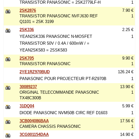
TRANSISTOR PANASONIC = 2SK2779LF-H
1
2SK2876
7.90 €
TRANSISTOR PANASONIC NVFJ630 REF
1
Q1101 = 2SK 3199
2SK336
2.25 €
YEAN2SK336 PANASONIC N-MOSFET
1
TRANSISTOR 50V / 0.4A / 600mW / =
YEAN2SK583 = 2SSK583
2SK705
9.90 €
TRANSISTOR PANASONIC
1
2YE1RZ970BUD
126.24 €
PANASONIC POUR PROJECTEUR PT-RZ970B
1
30089237
13.90 €
ORIGINAL TELECOMMANDE PANASONIC
1
TX48C300B
31DQ04
5.99 €
DIODE PANASONIC NVM50B CIRC REF D1603
1
3CB004086BAA
17.56 €
CAMERA CHASSIS PANASONIC
1
3CG001154DAA
14.90 €