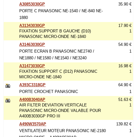
A30853030GP
35.90 €
PORTE C PANASONIC NE-1540 / NE-840 NE-
1
1880
A31343030GP
17.90 €
FIXATION SUPPORT B GAUCHE (D10)
1
PANASONIC MICRO-ONDE NE-1840
A31463030GP
54.90 €
PORTE ECRAN B PANASONIC NE2740 /
1
NE1880 / NE1580 / NE1540 / NE3240
A31473030GP
16.98 €
FIXATION SUPPORT C (D12) PANASONIC
1
MICRO-ONDE NE-1840
A393C3318GP
64.90 €
PORTE CROCHET PANASONIC
1
A400B3040AP
51.63 €
AIR FILTER DEVIATION VERTICALE
1
PANASONIC MICRO-ONDE VALABLE POUR
A400B3030GP PRO III
A490W3570AP
139.82 €
VENTILATEUR MOTEUR PANASONIC NE-2180
1