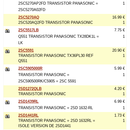
2SC5270AP2FD TRANSISTOR PANASONIC =
1
2SC5270A02FD
2SC5270AQ
16.99 €
2SC520AQ2FD TRANSISTOR PANASONIC
1
2SC5517LB
7.75 €
Q551 TRANSISTOR PANASONIC TX28DK1L =
1
LK
2SC5591
20.90 €
TRANSISTOR PANASONIC TX36PL30 REF
1
Q551
2SC5905000R
5.99 €
TRANSISTOR PANASONIC =
1
2SC590500RK/C5905 = 2SC 5591
2SD1272QLB
4.20 €
TRANSISTOR PANASONIC
1
2SD1439RL
6.99 €
TRANSISTOR PANASONIC = 2SD 1632-RL
1
2SD1441RL
1.73 €
TRANSISTOR PANASONIC = 2SD 1632RL =
1
ISOLE VERSION DE 2SD1441