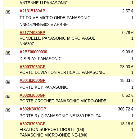
ANTENNE U PANASONIC
1
A21315180AP
2.57 €
TT DRIVE MICRO-ONDE PANASONIC
1
NN5452/NN5402 = ARBRE
A21774080BP
0.76 €
RONDELLE PANASONIC MICRO VAGUE
1
NN6307
A2BZ00000030
9.99 €
DISPLAY PANASONIC
1
A30033030GP
28.90 €
PORTE DEVIATION VERTICALE PANASONIC
1
A30183030GP
19.33 €
PORTE KEY PANASONIC
1
A30203030GP
8.62 €
PORTE CROCHET PANASONIC MICRO-ONDE
1
A302K3030GP
366.72 €
PORTE 3 (U) PANASONIC NE1880 REF: D4
1
A30703030GP
18.18 €
FIXATION SUPPORT DROITE (D8)
1
PANASONIC MICRO-ONDE NE-1840