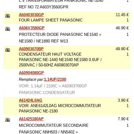
L.V.TRANSFORMATEUR PANASONIC NE-3240
1
REF NO 72 A603Y3560GPR
A60403030GP
11.45 €
FOUR LAMPE SHEET PANASONIC
1
A606V3580GP
46.90 €
PROTECTEUR DIODE PANASONIC NE1540 =
1
NE1580 / NE1880 REF W13
A60903070BP
49.90 €
CONDENSATEUR HAUT VOLTAGE
1
PANASONIC NE-1440 NE1540 NE1580 0.6UF /
2500VAC / 50-60HZ A60903070AP
A60904080GP
Remplacé par:
1.14UF/2100
VOIR: 1.14µF / 2100C = A60903700GP
PANASONIC CONDENSATEUR
A61424L0AG
3.90 €
VOIR: ANE6142L0AG MICROCOMMUTATEUR
1
PANASONIC NE-2180
A61425180AP
7.90 €
MICROCOMMUTATEUR SECONDAIRE
1
PANASONIC NNH503 / NN5402 =