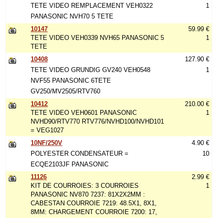
TETE VIDEO REMPLACEMENT VEH0322
1
PANASONIC NVH70 5 TETE
10147
59.99 €
TETE VIDEO VEH0339 NVH65 PANASONIC 5
1
TETE
10408
127.90 €
TETE VIDEO GRUNDIG GV240 VEH0548
1
NVF55 PANASONIC 6TETE
GV250/MV2505/RTV760
10412
210.00 €
TETE VIDEO VEH0601 PANASONIC
1
NVHD90/RTV770 RTV776/NVHD100/NVHD101
= VEG1027
10NF/250V
4.90 €
POLYESTER CONDENSATEUR =
10
ECQE2103JF PANASONIC
11126
2.99 €
KIT DE COURROIES: 3 COURROIES
1
PANASONIC NV870 7237: 81X2X2MM :
CABESTAN COURROIE 7219: 48.5X1, 8X1,
8MM: CHARGEMENT COURROIE 7200: 17,