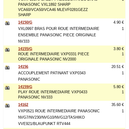
PANASONIC VXL1892 SHARP
VCA60/VCA50/VCA46 MLEVF0281GEZZ
SHARP
14150/G
4.90 €
VXL0997 BRAS POUR ROUE INTERMEDIAIRE
1
ENSEMBLE PANASONIC PIECE ORIGINALE
NV333
14155/G
3.80 €
ROUE INTERMEDIAIRE VXP0331 PIECE
1
ORIGINALE PANASONIC NV2000
14156
20.51 €
ACCOUPLEMENT PATINANT VXP0343
1
PANASONIC
14159/G
5.80 €
PLAY ROUE INTERMEDIAIRE VXP0433
1
PANASONIC NV333
14162
35.60 €
VXP0521 ROUE INTERMEDIAIRE PANASONIC
1
NVG7/NV230/NVG10/NVG12/TASHIKO
VVE921/BLAUPUNKT RTV444