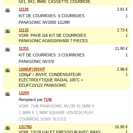
5X1, 8X1, 8MM: CASSETTE COURROIE
11128
2.81 €
KIT DE COURROIES: 6 COURROIES
1
PANASONIC NV2000 11128R
11132
2.73 €
VOIR: PAVB 116 KIT DE COURROIES:
1
PANASONIC AG6010/NV600 7 PIECES
11351
11.80 €
KIT DE COURROIES: 3 COURROIES
1
PANASONIC NV370
1200UF/35VHT
2.99 €
1200µF / 35VHT, CONDENSATEUR
1
ELECTROLYTIQUE RADIAL 105°C =
EEUFC1V122 PANASONIC
12205
Remplacé par:
7146
VOIR: 7146 PANASONIC NVJ35 51.5MM X
1.3MM X 1.3MM SQUARE VDV0216 PLAY
COURROIE SONY SLV212
13179G
16.90 €
VOIR: 13178 GALET PRESSEUR AVEC BRAS
1