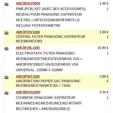
AMC8E01V8000
1.48 €
PWB (PCB) SET (AVEC DES ACCESSOIRES),
1
RESEAU POUR PANASONIC ASPIRATEUR
MCE7002 = 6871FX2159A/6870FX9073 LG
INCLUSIV POTENTIOMETRE
AMC8F03V1000
1.99 €
CENTRAL FILTER PANASONIC ASPIRATEUR
1
MCE985/MCE983
AMC8F29L1000
15.90 €
ELECTROSTATIC FILTER PANASONIC
1
MCE962/MCE977/MCE973/SIEMENS VS5 =
AMC8F03V1000/27-UN-01/SIEMENS VS9
UNIVERSAL: 125MM X 310MM
AMC8F96T1000
2.89 €
AMC8F96T1000 PAPIER SAC PANASONIC
5
MCE9001/MCE760/MCE763 = T1001
AMC8R15G2000
3.34 €
COURROIE PANASONIC ASPIRATEUR
1
MCE44/MCE461/MCE451/MCE452 ROTARY
BELT/MCE453 = AMC8S03G2000 (2