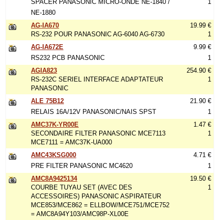
SPACER PANASONIC MICRO-ONDE NE-1840 /
1
NE-1880
AG-IA670
19.99 €
RS-232 POUR PANASONIC AG-6040 AG-6730
1
AG-IA672E
9.99 €
RS232 PCB PANASONIC
1
AGIA823
254.90 €
RS-232C SERIEL INTERFACE ADAPTATEUR
1
PANASONIC
ALE 75B12
21.90 €
RELAIS 16A/12V PANASONIC/NAIS SPST
1
AMC37K-YR00E
1.47 €
SECONDAIRE FILTER PANASONIC MCE7113
1
MCE7111 = AMC37K-UA000
AMC43KSG000
4.71 €
PRE FILTER PANASONIC MC4620
1
AMC8A9425134
19.50 €
COURBE TUYAU SET (AVEC DES
1
ACCESSOIRES) PANASONIC ASPIRATEUR
MCE853/MCE862 = ELLBOW/MCE751/MCE752
= AMC8A94Y103/AMC98P-XL00E