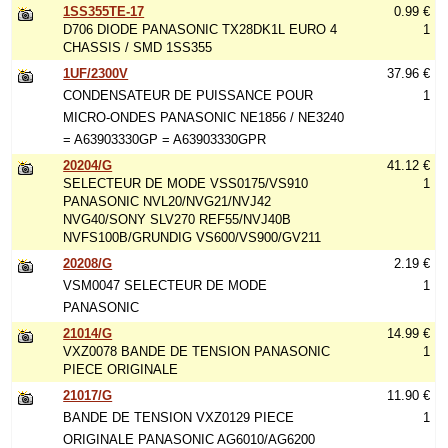
1SS355TE-17
0.99 €
D706 DIODE PANASONIC TX28DK1L EURO 4
1
CHASSIS / SMD 1SS355
1UF/2300V
37.96 €
CONDENSATEUR DE PUISSANCE POUR
1
MICRO-ONDES PANASONIC NE1856 / NE3240
= A63903330GP = A63903330GPR
20204/G
41.12 €
SELECTEUR DE MODE VSS0175/VS910
1
PANASONIC NVL20/NVG21/NVJ42
NVG40/SONY SLV270 REF55/NVJ40B
NVFS100B/GRUNDIG VS600/VS900/GV211
20208/G
2.19 €
VSM0047 SELECTEUR DE MODE
1
PANASONIC
21014/G
14.99 €
VXZ0078 BANDE DE TENSION PANASONIC
1
PIECE ORIGINALE
21017/G
11.90 €
BANDE DE TENSION VXZ0129 PIECE
1
ORIGINALE PANASONIC AG6010/AG6200