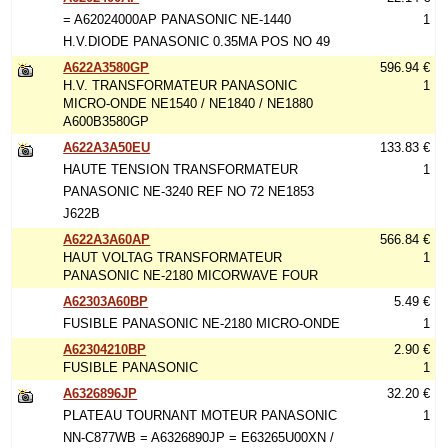
= A62024000AP PANASONIC NE-1440
1
H.V.DIODE PANASONIC 0.35MA POS NO 49
A622A3580GP
596.94 €
H.V. TRANSFORMATEUR PANASONIC
1
MICRO-ONDE NE1540 / NE1840 / NE1880
A600B3580GP
A622A3A50EU
133.83 €
HAUTE TENSION TRANSFORMATEUR
1
PANASONIC NE-3240 REF NO 72 NE1853
J622B
A622A3A60AP
566.84 €
HAUT VOLTAG TRANSFORMATEUR
1
PANASONIC NE-2180 MICORWAVE FOUR
A62303A60BP
5.49 €
FUSIBLE PANASONIC NE-2180 MICRO-ONDE
1
A62304210BP
2.90 €
FUSIBLE PANASONIC
1
A6326896JP
32.20 €
PLATEAU TOURNANT MOTEUR PANASONIC
1
NN-C877WB = A6326890JP = E63265U00XN /