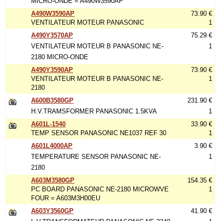
MICRO-ONDE = A490W3590AP
A490W3590AP
73.90 €
VENTILATEUR MOTEUR PANASONIC
1
A490Y3570AP
75.29 €
VENTILATEUR MOTEUR B PANASONIC NE-
1
2180 MICRO-ONDE
A490Y3590AP
73.90 €
VENTILATEUR MOTEUR B PANASONIC NE-
1
2180
A600B3580GP
231.90 €
H.V.TRAMSFORMER PANASONIC 1.5KVA
1
A601L-1540
33.90 €
TEMP SENSOR PANASONIC NE1037 REF 30
1
A601L4000AP
3.90 €
TEMPERATURE SENSOR PANASONIC NE-
1
2180
A603M3580GP
154.35 €
PC BOARD PANASONIC NE-2180 MICROWVE
1
FOUR = A603M3H00EU
A603Y3560GP
41.90 €