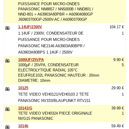
PUISSANCE POUR MICRO-ONDES
PANASONIC NN8857 / NN5000B / NND801 /
NND-801 = A63903A80PBR = A60904080GP
J60903700GP-2500V-AC / A60903700GP
1.14UF/2300V
104.17 €
1.14UF / 2300V, CONDENSATEUR DE
1
PUISSANCE POUR MICRO-ONDES
PANASONIC NE2146 A63903A80BPR /
A63903A80BPS 1.14UF / 2500V
1000UF/25VPA
9.90 €
1000µF / 25VPA, CONDENSATEUR
5
ELECTROLYTIQUE RADIAL 105°C
EEUFR1E102L PANASONIC HAUTEUR : 20mm
DIAMETRE: 10mm
10125
29.90 €
TETE VIDEO VEH0121/VEH0103 2 TETE
1
PANASONIC NV333/BLAUPUNKT RTV211
10141/G
39.99 €
TETE VIDEO VEH0324 PIECE ORIGINALE
1
NVG15 PANASONIC
10146
59.49 €