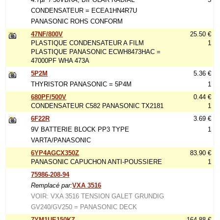
CONDENSATEUR = ECEA1HN4R7U
PANASONIC ROHS CONFORM
47NF/800V
25.50 €
PLASTIQUE CONDENSATEUR A FILM
1
PLASTIQUE PANASONIC ECWH8473HAC =
47000PF WHA 473A
5P2M
5.36 €
THYRISTOR PANASONIC = 5P4M
1
680PF/500V
0.44 €
CONDENSATEUR C582 PANASONIC TX2181
1
6F22R
3.69 €
9V BATTERIE BLOCK PP3 TYPE
1
VARTA/PANASONIC
6YP4AGCX350Z
83.90 €
PANASONIC CAPUCHON ANTI-POUSSIERE
1
75986-208-94
Remplacé par:
VXA 3516
VOIR: VXA 3516 TENSION GALET GRUNDIG
GV240/GV250 = PANASONIC DECK
7YM1UE150KZ
164.88 €