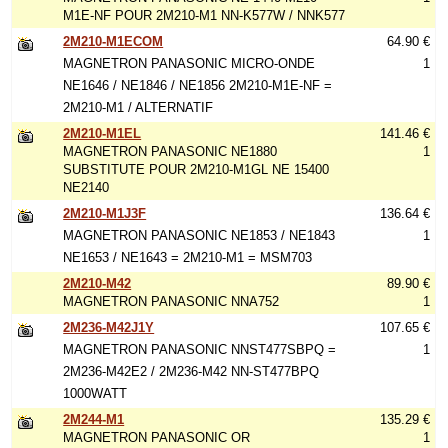
M1E-NF POUR 2M210-M1 NN-K577W / NNK577
2M210-M1ECOM
64.90 €
MAGNETRON PANASONIC MICRO-ONDE
1
NE1646 / NE1846 / NE1856 2M210-M1E-NF =
2M210-M1 / ALTERNATIF
2M210-M1EL
141.46 €
MAGNETRON PANASONIC NE1880
1
SUBSTITUTE POUR 2M210-M1GL NE 15400
NE2140
2M210-M1J3F
136.64 €
MAGNETRON PANASONIC NE1853 / NE1843
1
NE1653 / NE1643 = 2M210-M1 = MSM703
2M210-M42
89.90 €
MAGNETRON PANASONIC NNA752
1
2M236-M42J1Y
107.65 €
MAGNETRON PANASONIC NNST477SBPQ =
1
2M236-M42E2 / 2M236-M42 NN-ST477BPQ
1000WATT
2M244-M1
135.29 €
MAGNETRON PANASONIC OR
1