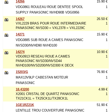
14266
15.90 €
VDG0861 ROULEAU ROUE DENTEE SPOOL
1
SUPPLY PANASONIC NVHD90B VDG0956
14267
26.50 €
VXL2229 BRAS POUR ROUE INTERMEDIAIRE
1
PANASONIC NVSD30 = VXL2378 = VXL2229C
14271
15.90 €
VDG0885 SUB ROUE A CAMES PANASONIC
1
NVSD30/NVHD90 NVHD100
14274
10.90 €
VDG0913 RESEAU ROUE A CAMES
1
PANASONIC NVSD30/NVSD44
NVHD100/NVSD200/NVSD300 K DECK
15203/G
76.90 €
MAX13V9LP CABESTAN MOTEUR
1
PANASONIC
18.43200
4.99 €
X2001 CRISTAL DE QUARTZ PANASONIC
1
TX21CK1L = TX25CK1L/TX28CK1L
1GE1RZ21K
51.90 €
LENTILLE TROU COUVERTURE PANASONIC
1