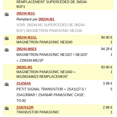
REMPLACEMENT SUPERCEDED DE 2M244-
M1F1
2M244-M1G
Remplacé par:
2M244-M1
VOIR: 2M244-M1 SUPERCEDED DE 2M244-
M1F1 MAGNETRON PANASONIC NE2146
2M244-M1GL
94.90 €
MAGNETRON PANASONIC NE3240
1
2M244-M6E6
94.28 €
MAGNETRON PANASONIC NE1027 / NE1037
1
= Z2M244-M6J1P
2M281-M1
93.90 €
MAGNETRON PANASONIC NE1040 =
1
MS2M244M23 REMPLACEMENT
2SA564A
3.99 €
PETIT SIGNAL TRANSISTOR = 2SA1127-S /
5
2SA1309AR / 2SA564R PANASONIC CASE:
TO-92
2SB761QR
2.99 €
TRANSISTOR PANASONIC
1