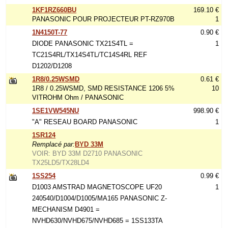
1KF1RZ660BU
169.10 €
PANASONIC POUR PROJECTEUR PT-RZ970B
1
1N4150T-77
0.90 €
DIODE PANASONIC TX21S4TL =
1
TC21S4RL/TX14S4TL/TC14S4RL REF
D1202/D1208
1R8/0.25WSMD
0.61 €
1R8 / 0.25WSMD, SMD RESISTANCE 1206 5%
10
VITROHM Ohm / PANASONIC
1SE1VW545NU
998.90 €
"A" RESEAU BOARD PANASONIC
1
1SR124
Remplacé par:
BYD 33M
VOIR: BYD 33M D2710 PANASONIC
TX25LD5/TX28LD4
1SS254
0.99 €
D1003 AMSTRAD MAGNETOSCOPE UF20
1
240540/D1004/D1005/MA165 PANASONIC Z-
MECHANISM D4901 =
NVHD630/NVHD675/NVHD685 = 1SS133TA