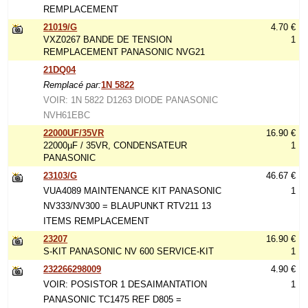
REMPLACEMENT
21019/G
4.70 €
VXZ0267 BANDE DE TENSION
1
REMPLACEMENT PANASONIC NVG21
21DQ04
Remplacé par:
1N 5822
VOIR: 1N 5822 D1263 DIODE PANASONIC
NVH61EBC
22000UF/35VR
16.90 €
22000µF / 35VR, CONDENSATEUR
1
PANASONIC
23103/G
46.67 €
VUA4089 MAINTENANCE KIT PANASONIC
1
NV333/NV300 = BLAUPUNKT RTV211 13
ITEMS REMPLACEMENT
23207
16.90 €
S-KIT PANASONIC NV 600 SERVICE-KIT
1
232266298009
4.90 €
VOIR: POSISTOR 1 DESAIMANTATION
1
PANASONIC TC1475 REF D805 =