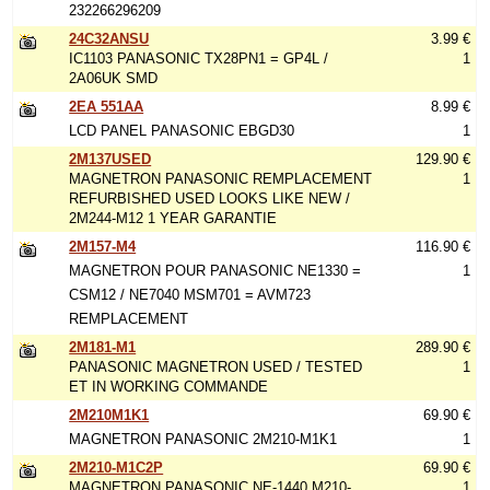
232266296209
24C32ANSU
3.99 €
IC1103 PANASONIC TX28PN1 = GP4L /
1
2A06UK SMD
2EA 551AA
8.99 €
LCD PANEL PANASONIC EBGD30
1
2M137USED
129.90 €
MAGNETRON PANASONIC REMPLACEMENT
1
REFURBISHED USED LOOKS LIKE NEW /
2M244-M12 1 YEAR GARANTIE
2M157-M4
116.90 €
MAGNETRON POUR PANASONIC NE1330 =
1
CSM12 / NE7040 MSM701 = AVM723
REMPLACEMENT
2M181-M1
289.90 €
PANASONIC MAGNETRON USED / TESTED
1
ET IN WORKING COMMANDE
2M210M1K1
69.90 €
MAGNETRON PANASONIC 2M210-M1K1
1
2M210-M1C2P
69.90 €
MAGNETRON PANASONIC NE-1440 M210-
1