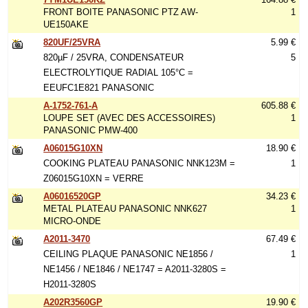
FRONT BOITE PANASONIC PTZ AW-
1
UE150AKE
820UF/25VRA
5.99 €
820µF / 25VRA, CONDENSATEUR
5
ELECTROLYTIQUE RADIAL 105°C =
EEUFC1E821 PANASONIC
A-1752-761-A
605.88 €
LOUPE SET (AVEC DES ACCESSOIRES)
1
PANASONIC PMW-400
A06015G10XN
18.90 €
COOKING PLATEAU PANASONIC NNK123M =
1
Z06015G10XN = VERRE
A06016520GP
34.23 €
METAL PLATEAU PANASONIC NNK627
1
MICRO-ONDE
A2011-3470
67.49 €
CEILING PLAQUE PANASONIC NE1856 /
1
NE1456 / NE1846 / NE1747 = A2011-3280S =
H2011-3280S
A202R3560GP
19.90 €