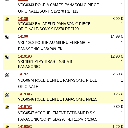
VDG0343 ROUE A CAMES PANASONIC PIECE
1
ORIGINALE/SONY SLV270 REF112
14189
3.99 €
VDG0342 BALADEUR PANASONIC PIECE
1
ORIGINALE/SONY SLV270 REF120
14190
14.99 €
VXP1050 POULIE AU MILIEU ENSEMBLE
1
PANASONIC = VXP0917K
14191/G
12.90 €
VXL1861 PLAY BRAS ENSEMBLE
1
PANASONIC
14192
2.50 €
VDG0574 ROUE DENTEE PANASONIC PIECE
1
ORIGINALE
14193/G
0.26 €
VDG0546 ROUE DENTEE PANASONIC NVL25
1
14197/G
0.89 €
VDG0547 ACCOUPLEMENT PATINANT DISK
1
PANASONIC/SONY SLV270 REF116/VR713/05
14198/G
1.20 €