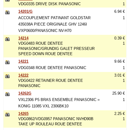
VDG0335 DRIVE DISK PANASONIC
1
14201/G
6.94 €
ACCOUPLEMENT PATINANT GOLDSTAR
1
435038A PIECE ORIGINALE GHV 1246I
VXP0600/PANASONIC NV-H70
14214
0.39 €
VDG0483 ROUE DENTEE
1
PANASONIC/GRUNDIG GALET PRESSEUR
SPEED DOWN ROUE DENTEE
14221
9.66 €
VDG0348 ROUE DENTEE PANASONIC
1
14222
3.01 €
VDG0422 RETAINER ROUE DENTEE
1
PANASONIC
14262G
25.90 €
VXL2306 P5 BRAS ENSEMBLE PANASONIC =
1
KONIG 11085 VXL 2306BK10
14265
2.25 €
VDG0862/VDG0957 PANASONIC NVHD90B
1
TAKE UP ROULEAU ROUE DENTEE