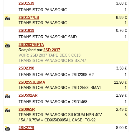
2SD1539
3.68 €
TRANSISTOR PANASONIC
1
2SD1577LB
9.99 €
TRANSISTOR PANASONIC
1
2SD1819
0.76 €
TRANSISTOR PANASONIC SMD
1
2SD2037EFTA
Remplacé par:
2SD 2037
VOIR: 2SD 2037 TAPE DECK Q613
TRANSISTOR PANASONIC RS-BX747
2SD2398
3.38 €
TRANSISTOR PANASONIC = 2SD2398-M2
1
2SD2553LBMA
11.90 €
TRANSISTOR PANASONIC = 2SD 2553LBMA1
1
2SD592AR
2.99 €
TRANSISTOR PANASONIC = 2SD1468
1
2SD965R
2.49 €
TRANSISTOR PANASONIC SILICIUM NPN 40V
5
/ 5A / 0.75W = CD965/D995AL CASE: TO-92
2SK2779
8.90 €