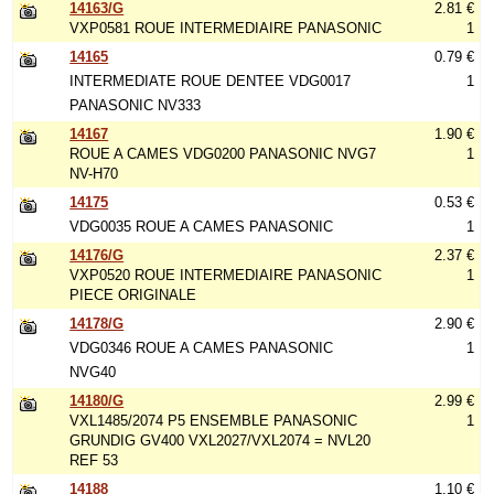
14163/G
2.81 €
VXP0581 ROUE INTERMEDIAIRE PANASONIC
1
14165
0.79 €
INTERMEDIATE ROUE DENTEE VDG0017
1
PANASONIC NV333
14167
1.90 €
ROUE A CAMES VDG0200 PANASONIC NVG7
1
NV-H70
14175
0.53 €
VDG0035 ROUE A CAMES PANASONIC
1
14176/G
2.37 €
VXP0520 ROUE INTERMEDIAIRE PANASONIC
1
PIECE ORIGINALE
14178/G
2.90 €
VDG0346 ROUE A CAMES PANASONIC
1
NVG40
14180/G
2.99 €
VXL1485/2074 P5 ENSEMBLE PANASONIC
1
GRUNDIG GV400 VXL2027/VXL2074 = NVL20
REF 53
14188
1.10 €