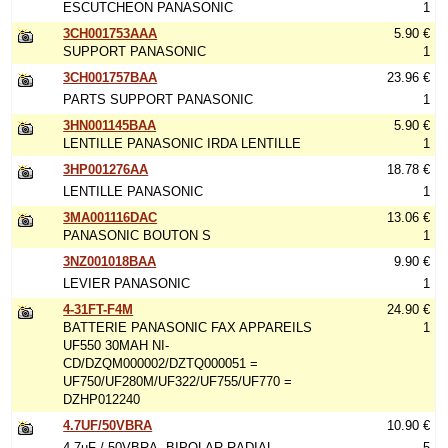
ESCUTCHEON PANASONIC
1
3CH001753AAA
5.90 €
SUPPORT PANASONIC
1
3CH001757BAA
23.96 €
PARTS SUPPORT PANASONIC
1
3HN001145BAA
5.90 €
LENTILLE PANASONIC IRDA LENTILLE
1
3HP001276AA
18.78 €
LENTILLE PANASONIC
1
3MA001116DAC
13.06 €
PANASONIC BOUTON S
1
3NZ001018BAA
9.90 €
LEVIER PANASONIC
1
4-31FT-F4M
24.90 €
BATTERIE PANASONIC FAX APPAREILS
1
UF550 30MAH NI-
CD/DZQM000002/DZTQ000051 =
UF750/UF280M/UF322/UF755/UF770 =
DZHP012240
4.7UF/50VBRA
10.90 €
4.7µF / 50VBRA, BIPOLAR RADIAL
5