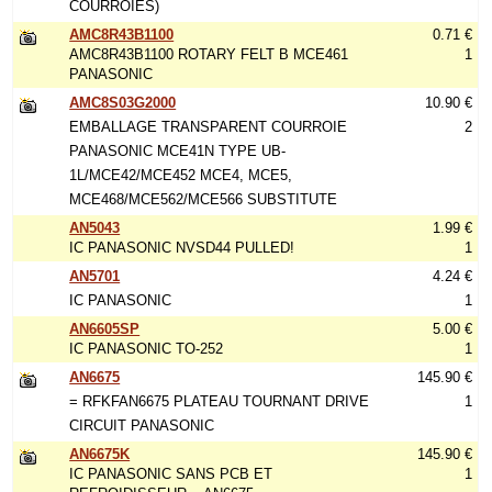
COURROIES)
AMC8R43B1100
0.71 €
AMC8R43B1100 ROTARY FELT B MCE461
1
PANASONIC
AMC8S03G2000
10.90 €
EMBALLAGE TRANSPARENT COURROIE
2
PANASONIC MCE41N TYPE UB-
1L/MCE42/MCE452 MCE4, MCE5,
MCE468/MCE562/MCE566 SUBSTITUTE
AN5043
1.99 €
IC PANASONIC NVSD44 PULLED!
1
AN5701
4.24 €
IC PANASONIC
1
AN6605SP
5.00 €
IC PANASONIC TO-252
1
AN6675
145.90 €
= RFKFAN6675 PLATEAU TOURNANT DRIVE
1
CIRCUIT PANASONIC
AN6675K
145.90 €
IC PANASONIC SANS PCB ET
1