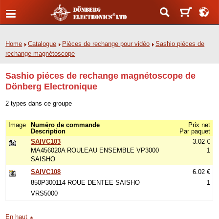
Home
Catalogue
Pièces de rechange pour vidéo
Sashio piéces de
rechange magnétoscope
Sashio piéces de rechange magnétoscope de
Dönberg Electronique
2 types dans ce groupe
Image
Numéro de commande
Prix net
Description
Par paquet
SAIVC103
3.02 €
MA456020A ROULEAU ENSEMBLE VP3000
1
SAISHO
SAIVC108
6.02 €
850P300114 ROUE DENTEE SAISHO
1
VRS5000
En haut