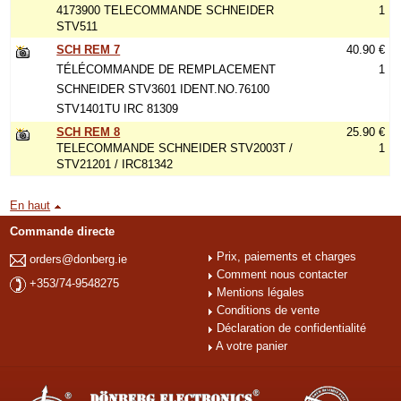
4173900 TELECOMMANDE SCHNEIDER
1
STV511
SCH REM 7
40.90 €
TÉLÉCOMMANDE DE REMPLACEMENT
1
SCHNEIDER STV3601 IDENT.NO.76100
STV1401TU IRC 81309
SCH REM 8
25.90 €
TELECOMMANDE SCHNEIDER STV2003T /
1
STV21201 / IRC81342
En haut
Commande directe
Prix, paiements et charges
orders@donberg.ie
Comment nous contacter
+353/74-9548275
Mentions légales
Conditions de vente
Déclaration de confidentialité
A votre panier