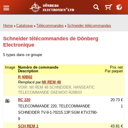
Home
Catalogue
Télécommandes
Schneider télécommandes
Schneider télécommandes de Dönberg
Electronique
5 types dans ce groupe
Image
Numéro de commande
Prix net
Description
Par paquet
R 40B02
Remplacé par:
MI REM 48
VOIR: MI REM 48 SCHNEIDER, HANSEATIC
TELECOMMANDE DAEWOO R28B03
RC 220
20.73 €
TELECOMMANDE 220, TELECOMMANDE
1
SCHNEIDER TV-9-1-70215.13P.SGM KTV2790-
9
SCH REM 1
43.81 €