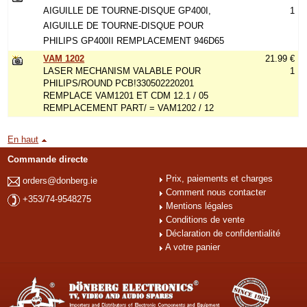
AIGUILLE DE TOURNE-DISQUE GP400I,
1
AIGUILLE DE TOURNE-DISQUE POUR
PHILIPS GP400II REMPLACEMENT 946D65
VAM 1202
21.99 €
LASER MECHANISM VALABLE POUR
1
PHILIPS/ROUND PCB!330502220201
REMPLACE VAM1201 ET CDM 12.1 / 05
REMPLACEMENT PART/ = VAM1202 / 12
En haut
Commande directe
Prix, paiements et charges
orders@donberg.ie
Comment nous contacter
+353/74-9548275
Mentions légales
Conditions de vente
Déclaration de confidentialité
A votre panier