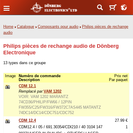
Home
Catalogue
Composants pour audio
Philips pièces de rechange
audio
Philips pièces de rechange audio de Dönberg
Electronique
13 types dans ce groupe
Image
Numéro de commande
Prix net
Description
Par paquet
CDM 12.1
Remplacé par:
VAM 1202
VOIR: VAM 1202 MARANTZ
74CD36/PHILIP/FW66 / 12PIN
FW355/C25/FW316/FW372C7AS445 MATANTZ
74DC14/DC14/CDC751/CDC752
CDM 12.4
27.99 €
CDM12.4 / 05 / 691.30354/CDI210 / 40 3104 147
1