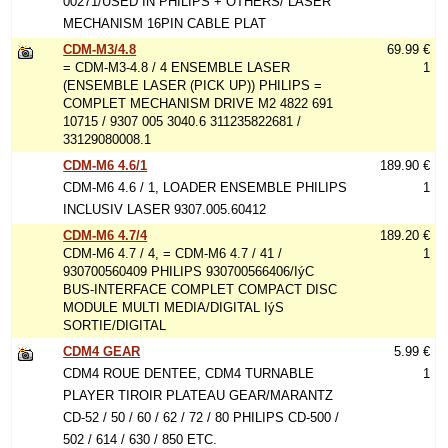
00271/USED IN PHILIPS + OTHERS/ LASER
MECHANISM 16PIN CABLE PLAT
CDM-M3/4.8
69.99 €
= CDM-M3-4.8 / 4 ENSEMBLE LASER
1
(ENSEMBLE LASER (PICK UP)) PHILIPS =
COMPLET MECHANISM DRIVE M2 4822 691
10715 / 9307 005 3040.6 311235822681 /
33129080008.1
CDM-M6 4.6/1
189.90 €
CDM-M6 4.6 / 1, LOADER ENSEMBLE PHILIPS
1
INCLUSIV LASER 9307.005.60412
CDM-M6 4.7/4
189.20 €
CDM-M6 4.7 / 4, = CDM-M6 4.7 / 41 /
1
930700560409 PHILIPS 930700566406/IýC
BUS-INTERFACE COMPLET COMPACT DISC
MODULE MULTI MEDIA/DIGITAL IýS
SORTIE/DIGITAL
CDM4 GEAR
5.99 €
CDM4 ROUE DENTEE, CDM4 TURNABLE
1
PLAYER TIROIR PLATEAU GEAR/MARANTZ
CD-52 / 50 / 60 / 62 / 72 / 80 PHILIPS CD-500 /
502 / 614 / 630 / 850 ETC.