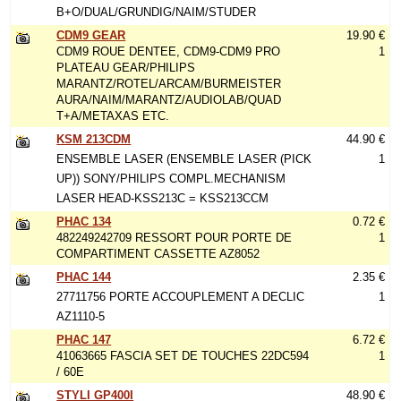
B+O/DUAL/GRUNDIG/NAIM/STUDER
CDM9 GEAR
19.90 €
CDM9 ROUE DENTEE, CDM9-CDM9 PRO
1
PLATEAU GEAR/PHILIPS
MARANTZ/ROTEL/ARCAM/BURMEISTER
AURA/NAIM/MARANTZ/AUDIOLAB/QUAD
T+A/METAXAS ETC.
KSM 213CDM
44.90 €
ENSEMBLE LASER (ENSEMBLE LASER (PICK
1
UP)) SONY/PHILIPS COMPL.MECHANISM
LASER HEAD-KSS213C = KSS213CCM
PHAC 134
0.72 €
482249242709 RESSORT POUR PORTE DE
1
COMPARTIMENT CASSETTE AZ8052
PHAC 144
2.35 €
27711756 PORTE ACCOUPLEMENT A DECLIC
1
AZ1110-5
PHAC 147
6.72 €
41063665 FASCIA SET DE TOUCHES 22DC594
1
/ 60E
STYLI GP400I
48.90 €