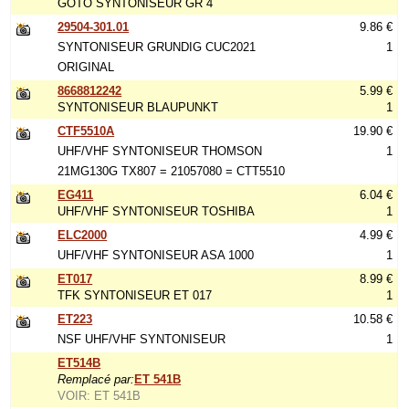
GOTO SYNTONISEUR GR 4
29504-301.01
9.86 €
SYNTONISEUR GRUNDIG CUC2021
1
ORIGINAL
8668812242
5.99 €
SYNTONISEUR BLAUPUNKT
1
CTF5510A
19.90 €
UHF/VHF SYNTONISEUR THOMSON
1
21MG130G TX807 = 21057080 = CTT5510
EG411
6.04 €
UHF/VHF SYNTONISEUR TOSHIBA
1
ELC2000
4.99 €
UHF/VHF SYNTONISEUR ASA 1000
1
ET017
8.99 €
TFK SYNTONISEUR ET 017
1
ET223
10.58 €
NSF UHF/VHF SYNTONISEUR
1
ET514B
Remplacé par:
ET 541B
VOIR: ET 541B