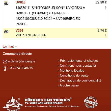
UV816
29.90 €
146530111 SYNTONISEUR SONY KVX2952U =
1
UV816PLL (COAXIAL) /TUN14402 =
482221010365/210.50124 = UV916E/IEC EX
PANEL
V334
5.74 €
VHF SYNTONISEUR
1
En haut
Commande directe
Prix, paiements et charges
orders@donberg.ie
Comment nous contacter
+353/74-9548275
Mentions légales
Conditions de vente
Déclaration de confidentialité
A votre panier