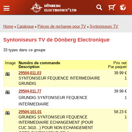
Home
Catalogue
Pièces de rechange pour TV
Syntoniseurs TV
Syntoniseurs TV de Dönberg Electronique
33 types dans ce groupe
Image
Numéro de commande
Prix net
Description
Par paquet
29504-011.03
39.99 €
SYNTONISEUR FEQUENCE INTERMEDIAIRE
1
GRUNDIG
29504-011.77
39.99 €
GRUNDIG SYNTONISEUR FEQUENCE
1
INTERMEDIAIRE
29504-101.01
58.23 €
GRUNDIG SYNTONISEUR FEQUENCE
1
INTERMEDIAIRE ECHANGEMENT (POUR
CUC 3410...) POUR NON ECHANGEMENT