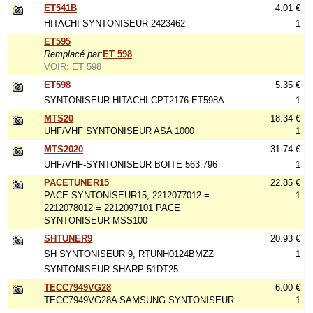
ET541B
4.01 €
HITACHI SYNTONISEUR 2423462
1
ET595
Remplacé par:
ET 598
VOIR: ET 598
ET598
5.35 €
SYNTONISEUR HITACHI CPT2176 ET598A
1
MTS20
18.34 €
UHF/VHF SYNTONISEUR ASA 1000
1
MTS2020
31.74 €
UHF/VHF-SYNTONISEUR BOITE 563.796
1
PACETUNER15
22.85 €
PACE SYNTONISEUR15, 2212077012 =
1
2212078012 = 2212097101 PACE
SYNTONISEUR MSS100
SHTUNER9
20.93 €
SH SYNTONISEUR 9, RTUNH0124BMZZ
1
SYNTONISEUR SHARP 51DT25
TECC7949VG28
6.00 €
TECC7949VG28A SAMSUNG SYNTONISEUR
1