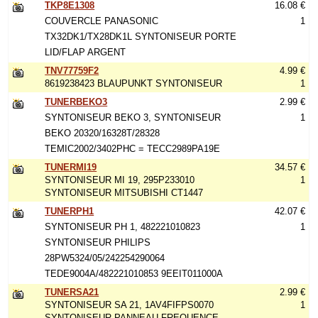
TKP8E1308
16.08 €
COUVERCLE PANASONIC
1
TX32DK1/TX28DK1L SYNTONISEUR PORTE
LID/FLAP ARGENT
TNV77759F2
4.99 €
8619238423 BLAUPUNKT SYNTONISEUR
1
TUNERBEKO3
2.99 €
SYNTONISEUR BEKO 3, SYNTONISEUR
1
BEKO 20320/16328T/28328
TEMIC2002/3402PHC = TECC2989PA19E
TUNERMI19
34.57 €
SYNTONISEUR MI 19, 295P233010
1
SYNTONISEUR MITSUBISHI CT1447
TUNERPH1
42.07 €
SYNTONISEUR PH 1, 482221010823
1
SYNTONISEUR PHILIPS
28PW5324/05/242254290064
TEDE9004A/482221010853 9EEIT011000A
TUNERSA21
2.99 €
SYNTONISEUR SA 21, 1AV4FIFPS0070
1
SYNTONISEUR PANNEAU FREQUENCE