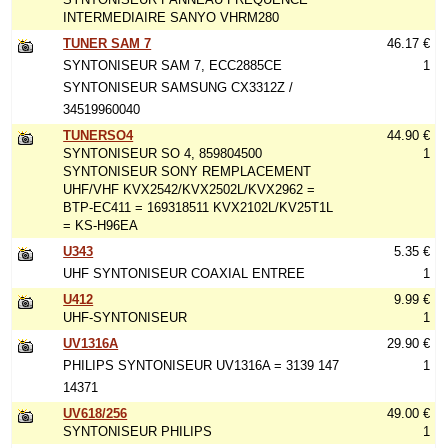
INTERMEDIAIRE SANYO VHRM280
TUNER SAM 7
46.17 €
SYNTONISEUR SAM 7, ECC2885CE
1
SYNTONISEUR SAMSUNG CX3312Z /
34519960040
TUNERSO4
44.90 €
SYNTONISEUR SO 4, 859804500
1
SYNTONISEUR SONY REMPLACEMENT
UHF/VHF KVX2542/KVX2502L/KVX2962 =
BTP-EC411 = 169318511 KVX2102L/KV25T1L
= KS-H96EA
U343
5.35 €
UHF SYNTONISEUR COAXIAL ENTREE
1
U412
9.99 €
UHF-SYNTONISEUR
1
UV1316A
29.90 €
PHILIPS SYNTONISEUR UV1316A = 3139 147
1
14371
UV618/256
49.00 €
SYNTONISEUR PHILIPS
1